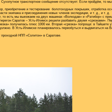
. Сухопутное транспортное сообщение отсутствует. Если пройдём, то м
р, приобретение и тестирование
болотоходных покрышек, отработка осн
сти экипажа и присоединения новых членов экспедиции, и т. д., и т. д.
 то есть мы выезжаем на двух машинах «Волкодав» и «Ратибор» с приц
перегон Саратов – Усть-Илимск решили разбавить двумя «срезками». Пе
Срезка» получилась плюс
1000 км
. Вторая «срезка» попроще: в Тайшете у
должно. В Усть-Илимске планировалось переобуться и выдвигаться на В
т проходной НПП «Солитон» в Саратове.