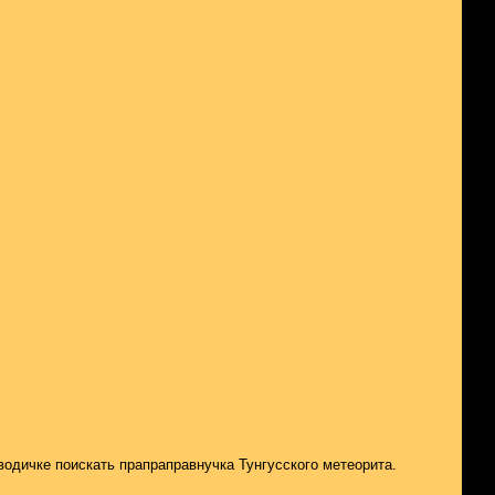
водичке поискать прапраправнучка Тунгусского метеорита.