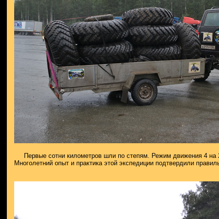
Первые сотни километров шли по степям. Режим движения 4 на 2
Многолетний опыт и практика этой экспедиции подтвердили правил