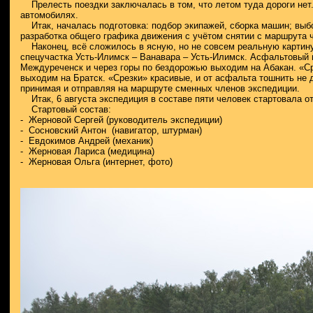
Прелесть поездки заключалась в том, что летом туда дороги нет
автомобилях.
Итак, началась подготовка: подбор экипажей, сборка машин; выбо
разработка общего графика движения с учётом снятии с маршрута ча
Наконец, всё сложилось в ясную, но не совсем реальную картину,
спецучастка Усть-Илимск – Ванавара – Усть-Илимск. Асфальтовый 
Междуреченск и через горы по бездорожью выходим на Абакан. «
выходим на Братск. «Срезки» красивые, и от асфальта тошнить не 
принимая и отправляя на маршруте сменных членов экспедиции.
Итак, 6 августа экспедиция в составе пяти человек стартовала о
Стартовый состав:
- Жерновой Сергей (руководитель экспедиции)
-
Сосновский Антон
(навигатор, штурман)
-
Евдокимов Андрей (механик)
-
Жерновая Лариса (медицина)
- Жерновая Ольга (интернет, фото)