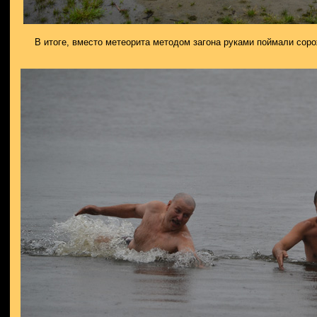
В итоге, вместо метеорита методом загона руками поймали сор