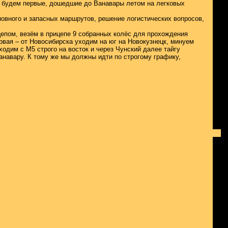
ы будем первые, дошедшие до Ванавары летом на легковых
овного и запасных маршрутов, решение логистических вопросов,
епом, везём в прицепе 9 собранных колёс для прохождения
рвая – от Новосибирска уходим на юг на Новокузнецк, минуем
ходим с М5 строго на восток и через Чунский далее тайгу
анавару. К тому же мы должны идти по строгому графику,