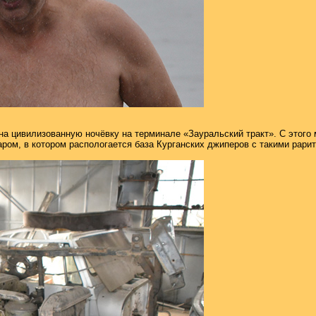
а цивилизованную ночёвку на терминале «Зауральский тракт». С этого
ом, в котором распологается база Курганских джиперов с такими рари